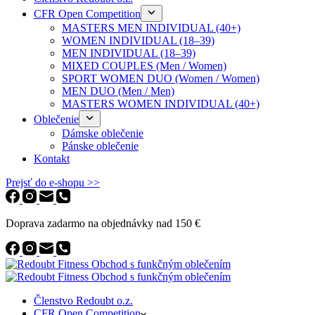
CFR Open Competition
MASTERS MEN INDIVIDUAL (40+)
WOMEN INDIVIDUAL (18–39)
MEN INDIVIDUAL (18–39)
MIXED COUPLES (Men / Women)
SPORT WOMEN DUO (Women / Women)
MEN DUO (Men / Men)
MASTERS WOMEN INDIVIDUAL (40+)
Oblečenie
Dámske oblečenie
Pánske oblečenie
Kontakt
Prejsť do e-shopu >>
Doprava zadarmo na objednávky nad 150 €
Členstvo Redoubt o.z.
CFR Open Competition