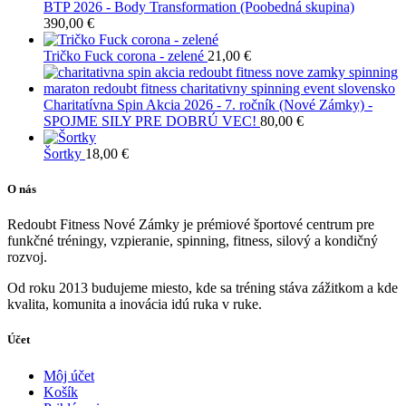
BTP 2026 - Body Transformation (Poobedná skupina)
390,00
€
Tričko Fuck corona - zelené
21,00
€
Charitatívna Spin Akcia 2026 - 7. ročník (Nové Zámky) -
SPOJME SILY PRE DOBRÚ VEC!
80,00
€
Šortky
18,00
€
O nás
Redoubt Fitness Nové Zámky je prémiové športové centrum pre
funkčné tréningy, vzpieranie, spinning, fitness, silový a kondičný
rozvoj.
Od roku 2013 budujeme miesto, kde sa tréning stáva zážitkom a kde
kvalita, komunita a inovácia idú ruka v ruke.
Účet
Môj účet
Košík