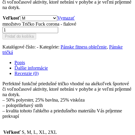
či voľnočasové aktivity, ktoré nebráni v pohybe a je veľmi príjemné
na dotyk.
Veľkosť
Vymazať
množstvo Tričko Fuck corona - fialové
Pridať do košíka
Katalógové číslo:
-
Kategórie:
Pánske fitness oblečenie
,
Pánske
tričká
Popis
Ďalšie informácie
Recenzie (0)
Perfektné funkčné priedušné tričko vhodné na akékoľvek športové
či voľnočasové aktivity, ktoré nebráni v pohybe a je veľmi príjemné
na dotyk.
– 50% polyester, 25% bavlna, 25% viskóza
– polopriliehavý strih
– kvalita tohoto ľahkého a priedušného materiálu Vás príjemne
prekvapí
Veľkosť
S, M, L, XL, 2XL