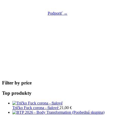
Podpor nás ako člen
Redoubt Supporter
a buď súčasťou niečoho
väčšieho.
Podporiť →
Filter by price
Top produkty
Tričko Fuck corona - fialové
21,00
€